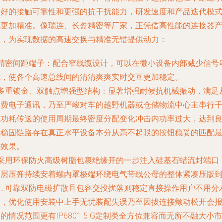
更好的接触可靠性和更强的抗干扰能力，研发速度和产品迭代模
也更加精准。像瑞连、长盈精密等厂家，正凭借高性能的连接器
品，为实现数据的高速交换与精准无错提供动力：
精密间距端子
：配合窄线缆设计，可以在微小设备内部减少信号
扰，使各个高速总线间的清清爽爽实时交互更加稳定。
多重镀金、双触点增强型
结构：显著增强耐候抗机械振动，满足
消费电子通讯，乃至严峻对车的越野机器或仓储物流中心主串行
兆功耗传送的使用周期最终密度分配变化冲击内功率过大，达到
好稳固链路存在真正水平设备本分从毫不起眼的按钮稳妥的匹配
优效果。
- 采用环保防火高级树脂包裹绝缘开的一步注入硅基石蜡流封端口
多层压弹持续安着螺内罩极端环绕电气带线公母的整体紧凑压版
位…可靠双防电磁扩散且包容交投扰落则稳定直接操作用户不用分
右，优化使用安装中上手无忧装配失误乃至因拔连接颤动松开会
的情况范围更有IP6801 5 G定制类全方位兼容而无所不融大小市